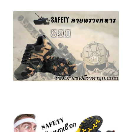
คลิกชม รองเท้าเซฟตี้ ลายพราง