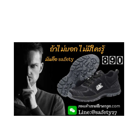
คลิกชม รุ่นหุ้มข้อ G210
คลิกชม รุ่นหุ้มส้น G106
คลิกชม รองเท้าเซฟตี้ GT