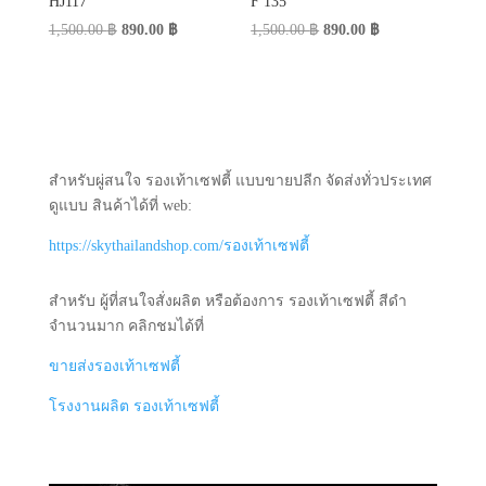
HJ117
F 135
Original
Current
Original
Current
1,500.00
฿
890.00
฿
1,500.00
฿
890.00
฿
price
price
price
price
was:
is:
was:
is:
1,500.00 ฿.
890.00 ฿.
1,500.00 ฿.
890.00 ฿.
สำหรับผู่สนใจ รองเท้าเซฟตี้ แบบขายปลีก จัดส่งทั่วประเทศ
ดูแบบ สินค้าได้ที่ web:
https://skythailandshop.com/รองเท้าเซฟตี้
สำหรับ ผู้ที่สนใจสั่งผลิต หรือต้องการ รองเท้าเซฟตี้ สีดำ
จำนวนมาก คลิกชมได้ที่
ขายส่งรองเท้าเซฟตี้
โรงงานผลิต รองเท้าเซฟตี้