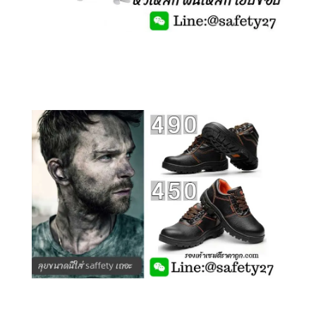
คลิกชม รองเท้าเซฟตี้ รุ่นถูกสุดๆ