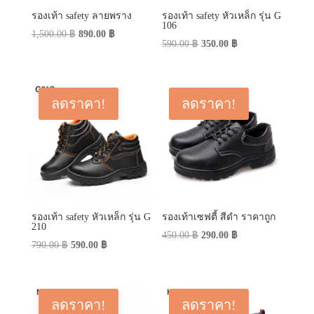
รองเท้า safety ลายพราง
รองเท้า safety หัวเหล็ก รุ่น G
106
Original
Current
1,500.00
฿
890.00
฿
Original
Current
590.00
฿
350.00
฿
price
price
price
price
was:
is:
was:
is:
1,500.00 ฿.
890.00 ฿.
590.00 ฿.
350.00 ฿.
ลดราคา!
ลดราคา!
รองเท้า safety หัวเหล็ก รุ่น G
รองเท้าเซฟตี้ สีดำ ราคาถูก
210
Original
Current
450.00
฿
290.00
฿
Original
Current
790.00
฿
590.00
฿
price
price
price
price
was:
is:
was:
is:
450.00 ฿.
290.00 ฿.
790.00 ฿.
590.00 ฿.
ลดราคา!
ลดราคา!