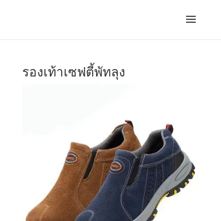
รองเท้าเซฟตี้พัทลุง