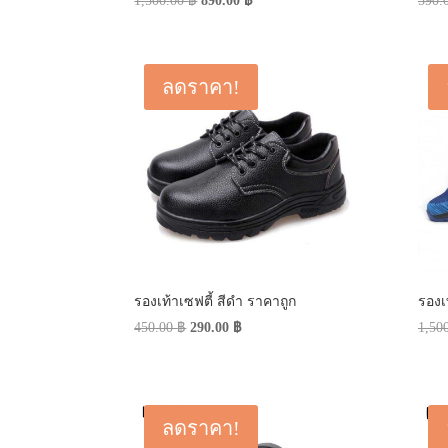
1,500.00
฿
890.00
฿
590.
price
price
was:
is:
1,500.00 ฿.
890.00 ฿.
ลดราคา!
รองเท้าเซฟตี้ สีดำ ราคาถูก
รองเท
Original
Current
450.00
฿
290.00
฿
1,50
price
price
was:
is:
450.00 ฿.
290.00 ฿.
ลดราคา!