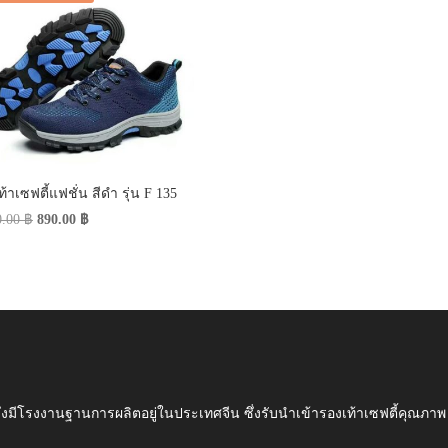
้าเซฟตี้แฟชั่น สีดำ รุ่น F 135
Original
Current
0.00
฿
890.00
฿
price
price
was:
is:
1,500.00 ฿.
890.00 ฿.
ึ่งมีโรงงานฐานการผลิตอยู่ในประเทศจีน ซึ่งรับนำเข้ารองเท้าเซฟตี้ค