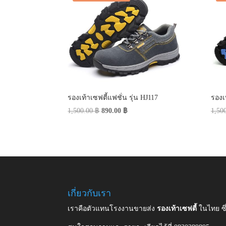
รองเท้าเซฟตี้แฟชั่น รุ่น HJ117
รองเท
Original
Current
1,500.00
฿
890.00
฿
1,50
price
price
was:
is:
1,500.00 ฿.
890.00 ฿.
เกี่ยวกับเรา
เราคือตัวแทนโรงงานขายส่ง
รองเท้าเซฟตี้
ในไทย ซ