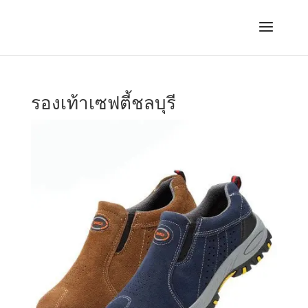
รองเท้าเซฟตี้ชลบุรี