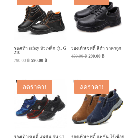
รองเท้า safety หัวเหล็ก รุ่น G
รองเท้าเซฟตี้ สีดำ ราคาถูก
210
Original
Current
450.00
฿
290.00
฿
Original
Current
790.00
฿
590.00
฿
price
price
price
price
was:
is:
was:
is:
450.00 ฿.
290.00 ฿.
790.00 ฿.
590.00 ฿.
ลดราคา!
ลดราคา!
รองเท้าเซฟตี้ แฟชั่น รุ่น GT
รองเท้าเซฟตี้ แฟชั่น ไร้เชือก