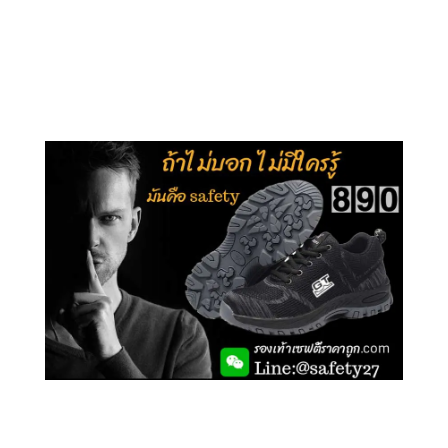
คลิกชม รุ่นหุ้มข้อ G210
คลิกชม รุ่นหุ้มส้น G106
คลิกชม รองเท้าเซฟตี้ GT