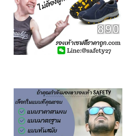
คลิกชม รองเท้าเซฟตี้ ไร้เชือก