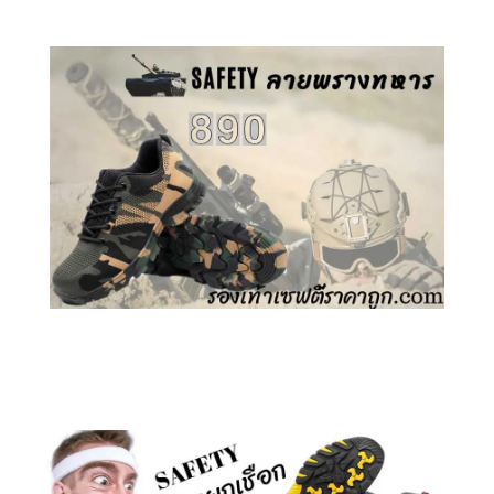
คลิกชม รองเท้าเซฟตี้ ลายพราง