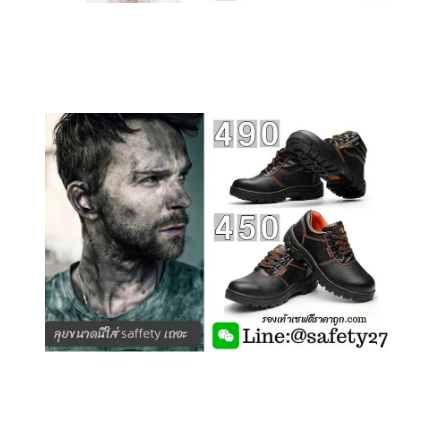
คลิกชม รุ่นหุ้มข้อ G210