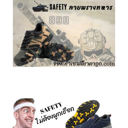
คลิกชม รองเท้าเซฟตี้ ลายพราง