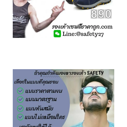
คลิกชม รองเท้าเซฟตี้ ไร้เชือก