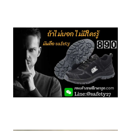
คลิกชม รุ่นหุ้มส้น G106
คลิกชม รองเท้าเซฟตี้ GT