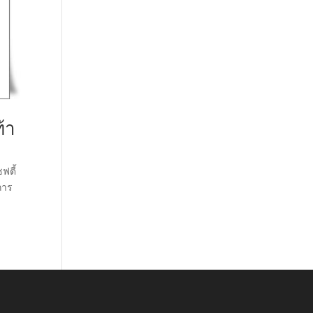
้า
ฟตี้
การ