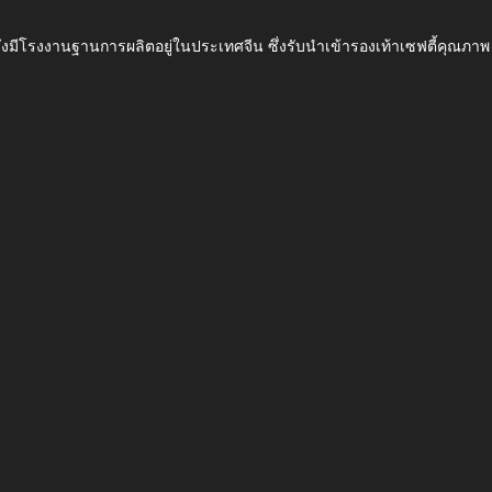
ึ่งมีโรงงานฐานการผลิตอยู่ในประเทศจีน ซึ่งรับนำเข้ารองเท้าเซฟตี้ค