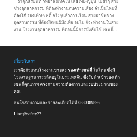
ถ้าคุณเรียนที่ วิทยาลัยเทคโนโลยีไทย-ญี่ปุ่น โยยากุ สาย
ช่างอุตสาหกรรม ที่ต้องทำงานกับความเสี่ยง จำเป็นไหมที่
ต้องใส่ รองเท้าเซฟตี้ จริงๆแล้วการเรียน สายอาชีพช่าง
อุตสาหกรรม ที่ต้องฝึกฝนฝีมือเพื่อ จบไป ก็จะทำงานในสาย
งาน โรงงานอุตสาหกรรม ที่ตอนนี้มีการบังคับใช้ เซฟตี้...
เกี่ยวกับเรา
เราคือตัวแทนโรงงานขายส่ง
รองเท้าเซฟตี้
ในไทย ซึ่งมี
โรงงานฐานการผลิตอยู่ในประเทศจีน ซึ่งรับนำเข้ารองเท้า
เซฟตี้คุณภาพ ตรงตามความต้องการและงบประมาณของ
คุณ
สนใจสอบถามและรายละเอียดได้ที่ 0830389895
Line:@safety27