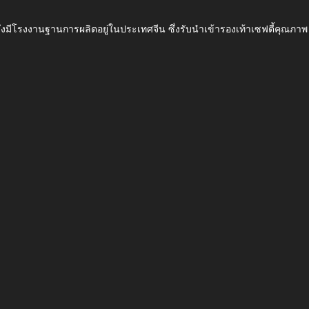
ึ่งมีโรงงานฐานการผลิตอยู่ในประเทศจีน ซึ่งรับนำเข้ารองเท้าเซฟตี้ค