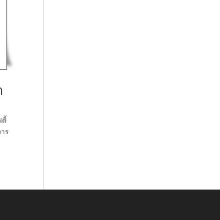
า
ตี้
การ