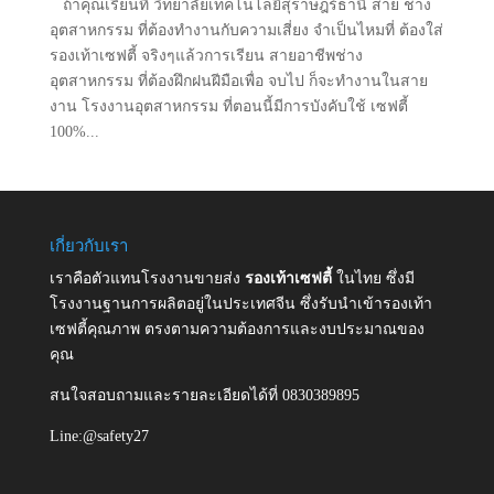
ถ้าคุณเรียนที่ วิทยาลัยเทคโนโลยีสุราษฎร์ธานี สาย ช่าง
อุตสาหกรรม ที่ต้องทำงานกับความเสี่ยง จำเป็นไหมที่ ต้องใส่
รองเท้าเซฟตี้ จริงๆแล้วการเรียน สายอาชีพช่าง
อุตสาหกรรม ที่ต้องฝึกฝนฝีมือเพื่อ จบไป ก็จะทำงานในสาย
งาน โรงงานอุตสาหกรรม ที่ตอนนี้มีการบังคับใช้ เซฟตี้
100%...
เกี่ยวกับเรา
เราคือตัวแทนโรงงานขายส่ง
รองเท้าเซฟตี้
ในไทย ซึ่งมี
โรงงานฐานการผลิตอยู่ในประเทศจีน ซึ่งรับนำเข้ารองเท้า
เซฟตี้คุณภาพ ตรงตามความต้องการและงบประมาณของ
คุณ
สนใจสอบถามและรายละเอียดได้ที่ 0830389895
Line:@safety27