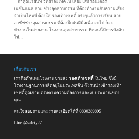
ถ้าคุณเรียนที่ วิทยาลัยเทคโนโลยียโสธรอินเตอร์
เนชั่นแนล สาย ช่างอุตสาหกรรม ที่ต้องทำงานกับความเสี่ยง
จำเป็นไหมที่ ต้องใส่ รองเท้าเซฟตี้ จริงๆแล้วการเรียน สาย
อาชีพช่างอุตสาหกรรม ที่ต้องฝึกฝนฝีมือเพื่อ จบไป ก็จะ
ทำงานในสายงาน โรงงานอุตสาหกรรม ที่ตอนนี้มีการบังคับ
ใช้...
เกี่ยวกับเรา
เราคือตัวแทนโรงงานขายส่ง
รองเท้าเซฟตี้
ในไทย ซึ่งมี
โรงงานฐานการผลิตอยู่ในประเทศจีน ซึ่งรับนำเข้ารองเท้า
เซฟตี้คุณภาพ ตรงตามความต้องการและงบประมาณของ
คุณ
สนใจสอบถามและรายละเอียดได้ที่ 0830389895
Line:@safety27