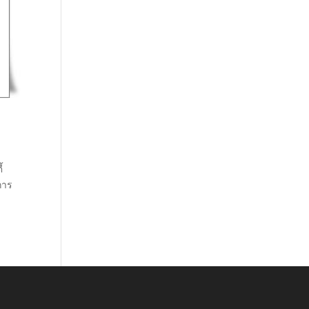
้
การ