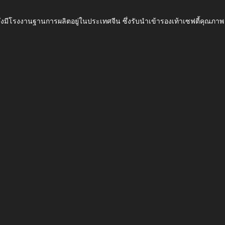
ึ่งมีโรงงานฐานการผลิตอยู่ในประเทศจีน ซึ่งรับนำเข้ารองเท้าเซฟตี้ค