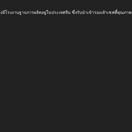
ึ่งมีโรงงานฐานการผลิตอยู่ในประเทศจีน ซึ่งรับนำเข้ารองเท้าเซฟตี้ค