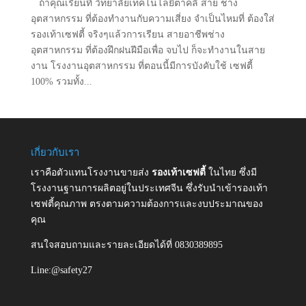
ถ้าคุณเรียนที่ วิทยาลัยเทคโนโลยีตาคลี สาย ช่าง
อุตสาหกรรม ที่ต้องทำงานกับความเสี่ยง จำเป็นไหมที่ ต้องใส่
รองเท้าเซฟตี้ จริงๆแล้วการเรียน สายอาชีพช่าง
อุตสาหกรรม ที่ต้องฝึกฝนฝีมือเพื่อ จบไป ก็จะทำงานในสาย
งาน โรงงานอุตสาหกรรม ที่ตอนนี้มีการบังคับใช้ เซฟตี้
100% รวมทั้ง...
เกี่ยวกับเรา
เราคือตัวแทนโรงงานขายส่ง
รองเท้าเซฟตี้
ในไทย ซึ่งมี
โรงงานฐานการผลิตอยู่ในประเทศจีน ซึ่งรับนำเข้ารองเท้า
เซฟตี้คุณภาพ ตรงตามความต้องการและงบประมาณของ
คุณ
สนใจสอบถามและรายละเอียดได้ที่ 0830389895
Line:@safety27