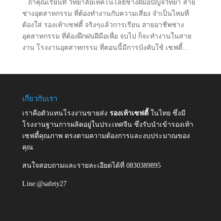
ถ้าคุณเรียนที่ วิทยาลัยเทคโนโลยีช่างฝีมือปัญจวิทยา สาย
ช่างอุตสาหกรรม ที่ต้องทำงานกับความเสี่ยง จำเป็นไหมที่
ต้องใส่ รองเท้าเซฟตี้ จริงๆแล้วการเรียน สายอาชีพช่าง
อุตสาหกรรม ที่ต้องฝึกฝนฝีมือเพื่อ จบไป ก็จะทำงานในสาย
งาน โรงงานอุตสาหกรรม ที่ตอนนี้มีการบังคับใช้ เซฟตี้...
เกี่ยวกับเรา
เราคือตัวแทนโรงงานขายส่ง
รองเท้าเซฟตี้
ในไทย ซึ่งมี
โรงงานฐานการผลิตอยู่ในประเทศจีน ซึ่งรับนำเข้ารองเท้า
เซฟตี้คุณภาพ ตรงตามความต้องการและงบประมาณของ
คุณ
สนใจสอบถามและรายละเอียดได้ที่ 0830389895
Line:@safety27