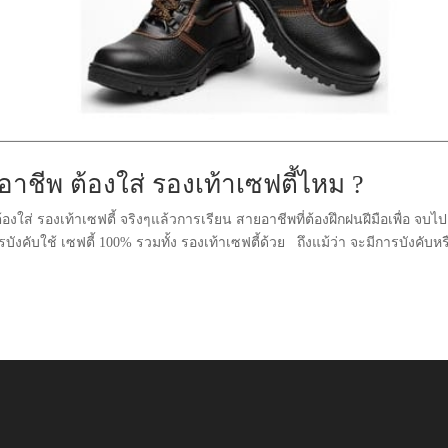
าชีพ ต้องใส่ รองเท้าเซฟตี้ไหม ?
ใส่ รองเท้าเซฟตี้ จริงๆแล้วการเรียน สายอาชีพที่ต้องฝึกฝนฝีมือเพื่อ จบไป
คับใช้ เซฟตี้ 100% รวมทั้ง รองเท้าเซฟตี้ด้วย ถึงแม้ว่า จะมีการบังคับหร