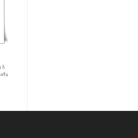
 ก็
บหรือ