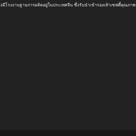
ึ่งมีโรงงานฐานการผลิตอยู่ในประเทศจีน ซึ่งรับนำเข้ารองเท้าเซฟตี้ค