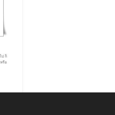
ไป ก็
บหรือ