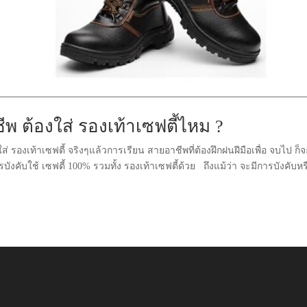
พ ต้องใส่ รองเท้าเซฟตี้ไหม ?
่ รองเท้าเซฟตี้ จริงๆแล้วการเรียน สายอาชีพที่ต้องฝึกฝนฝีมือเพื่อ จบไป ก็
คับใช้ เซฟตี้ 100% รวมทั้ง รองเท้าเซฟตี้ด้วย ถึงแม้ว่า จะมีการบังคับหร