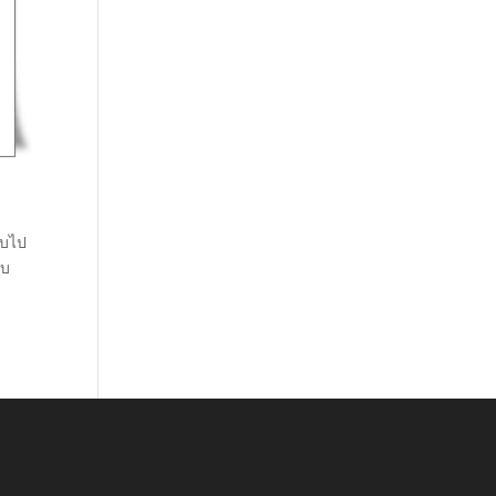
จบไป
ับ