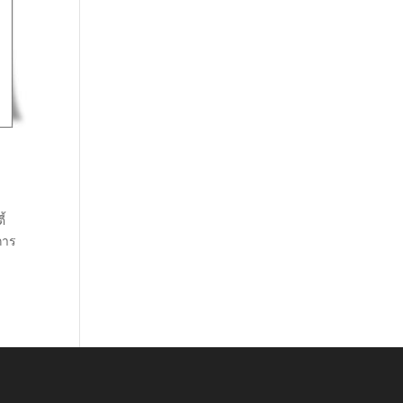
ี้
การ