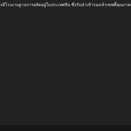
ึ่งมีโรงงานฐานการผลิตอยู่ในประเทศจีน ซึ่งรับนำเข้ารองเท้าเซฟตี้ค