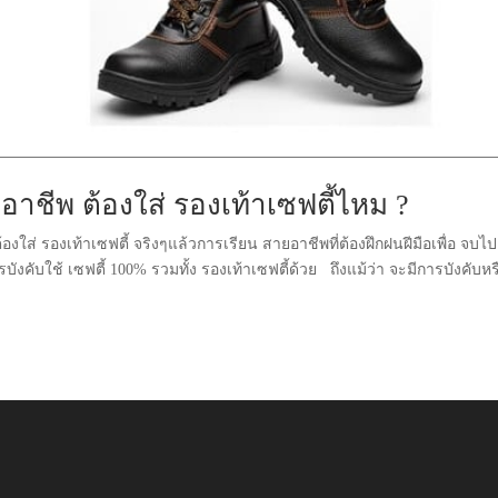
าชีพ ต้องใส่ รองเท้าเซฟตี้ไหม ?
งใส่ รองเท้าเซฟตี้ จริงๆแล้วการเรียน สายอาชีพที่ต้องฝึกฝนฝีมือเพื่อ จบไป
คับใช้ เซฟตี้ 100% รวมทั้ง รองเท้าเซฟตี้ด้วย ถึงแม้ว่า จะมีการบังคับหร