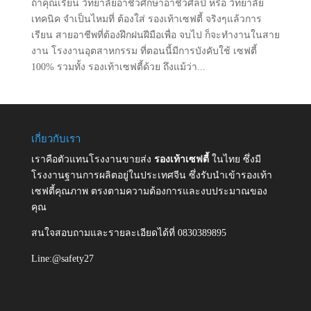
ถ้าคุณเรียน วิทยาลัยอาชีวศึกษาอาชีวศิลป์ หรือ วิทยาลัย
เทคนิค จำเป็นไหมที่ ต้องใส่ รองเท้าเซฟตี้ จริงๆแล้วการ
เรียน สายอาชีพที่ต้องฝึกฝนฝีมือเพื่อ จบไป ก็จะทำงานในสาย
งาน โรงงานอุตสาหกรรม ที่ตอนนี้มีการบังคับใช้ เซฟตี้
100% รวมทั้ง รองเท้าเซฟตี้ด้วย ถึงแม้ว่า...
เกี่ยวกับเรา
เราคือตัวแทนโรงงานขายส่ง
รองเท้าเซฟตี้
ในไทย ซึ่งมี
โรงงานฐานการผลิตอยู่ในประเทศจีน ซึ่งรับนำเข้ารองเท้า
เซฟตี้คุณภาพ ตรงตามความต้องการและงบประมาณของ
คุณ
สนใจสอบถามและรายละเอียดได้ที่ 0830389895
Line:@safety27