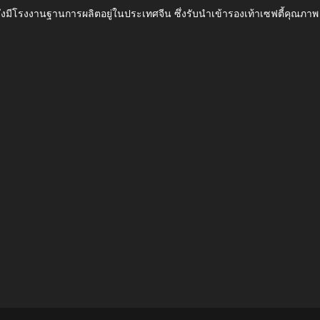
ึ่งมีโรงงานฐานการผลิตอยู่ในประเทศจีน ซึ่งรับนำเข้ารองเท้าเซฟตี้ค