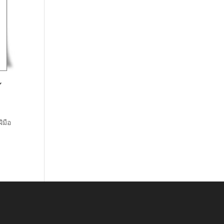
้
ีมือ