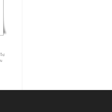
บไป
ับ