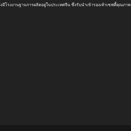
ึ่งมีโรงงานฐานการผลิตอยู่ในประเทศจีน ซึ่งรับนำเข้ารองเท้าเซฟตี้ค