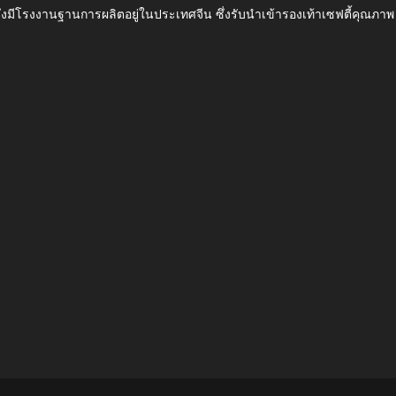
ึ่งมีโรงงานฐานการผลิตอยู่ในประเทศจีน ซึ่งรับนำเข้ารองเท้าเซฟตี้ค