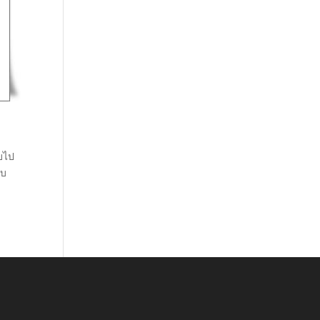
จบไป
ับ