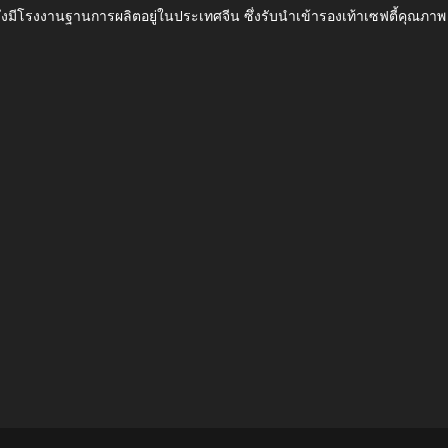
ึ่งมีโรงงานฐานการผลิตอยู่ในประเทศจีน ซึ่งรับนำเข้ารองเท้าเซฟตี้ค