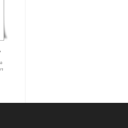
?
่อ
าร