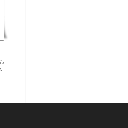
จบไป
ับ