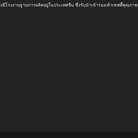
ึ่งมีโรงงานฐานการผลิตอยู่ในประเทศจีน ซึ่งรับนำเข้ารองเท้าเซฟตี้ค