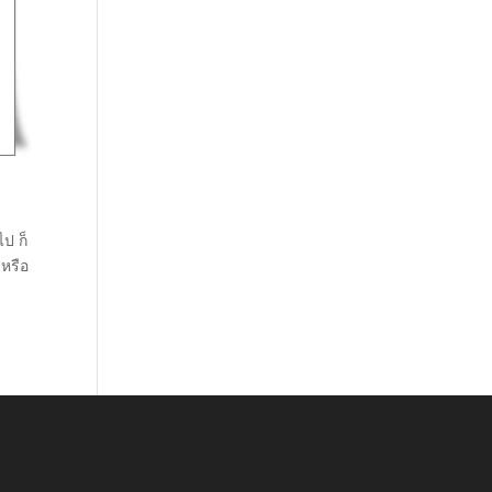
ไป ก็
บหรือ