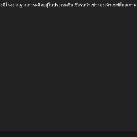
ึ่งมีโรงงานฐานการผลิตอยู่ในประเทศจีน ซึ่งรับนำเข้ารองเท้าเซฟตี้ค