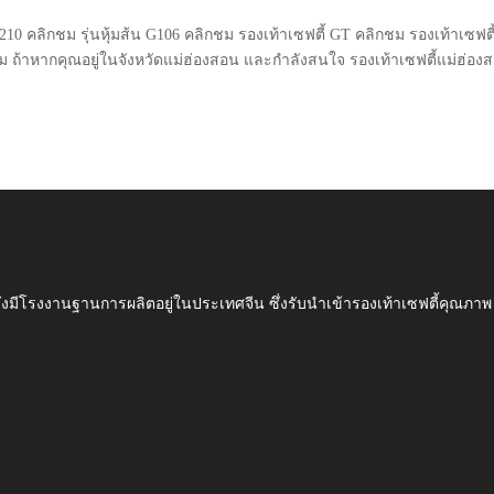
 G210 คลิกชม รุ่นหุ้มส้น G106 คลิกชม รองเท้าเซฟตี้ GT คลิกชม รองเท้าเซฟตี
ผม ถ้าหากคุณอยู่ในจังหวัดแม่ฮ่องสอน และกำลังสนใจ รองเท้าเซฟตี้แม่ฮ่อง
ึ่งมีโรงงานฐานการผลิตอยู่ในประเทศจีน ซึ่งรับนำเข้ารองเท้าเซฟตี้ค