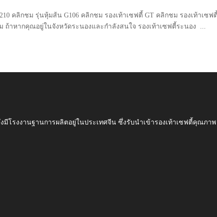
 G210 คลิกชม รุ่นหุ้มส้น G106 คลิกชม รองเท้าเซฟตี้ GT คลิกชม รองเท้าเซฟตี
บผม ถ้าหากคุณอยู่ในจังหวัดระนองและกำลังสนใจ รองเท้าเซฟตี้ระนอง ...
ึ่งมีโรงงานฐานการผลิตอยู่ในประเทศจีน ซึ่งรับนำเข้ารองเท้าเซฟตี้ค