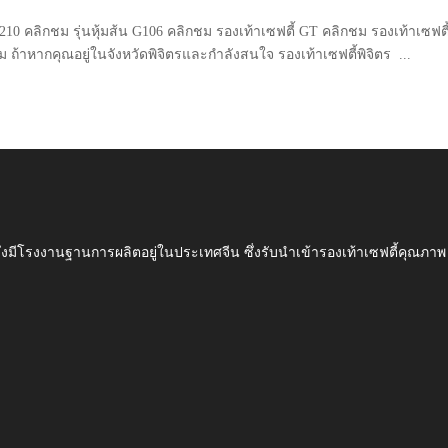
 G210 คลิกชม รุ่นหุ้มส้น G106 คลิกชม รองเท้าเซฟตี้ GT คลิกชม รองเท้าเซฟตี
ม ถ้าหากคุณอยู่ในจังหวัดพิจิตรและกำลังสนใจ รองเท้าเซฟตี้พิจิตร ...
ึ่งมีโรงงานฐานการผลิตอยู่ในประเทศจีน ซึ่งรับนำเข้ารองเท้าเซฟตี้ค