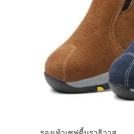
รองเท้าเซฟตี้นราธิวาส