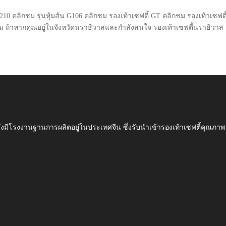
 G210 คลิกชม รุ่นหุ้มส้น G106 คลิกชม รองเท้าเซฟตี้ GT คลิกชม รองเท้าเซฟตี
ผม ถ้าหากคุณอยู่ในจังหวัดนราธิวาสและกำลังสนใจ รองเท้าเซฟตี้นราธิวาส 
ึ่งมีโรงงานฐานการผลิตอยู่ในประเทศจีน ซึ่งรับนำเข้ารองเท้าเซฟตี้ค