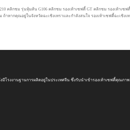
 G210 คลิกชม รุ่นหุ้มส้น G106 คลิกชม รองเท้าเซฟตี้ GT คลิกชม รองเท้าเซฟตี
ผม ถ้าหากคุณอยู่ในจังหวัดฉะเชิงเทราและกำลังสนใจ รองเท้าเซฟตี้ฉะเชิงเ
ึ่งมีโรงงานฐานการผลิตอยู่ในประเทศจีน ซึ่งรับนำเข้ารองเท้าเซฟตี้ค