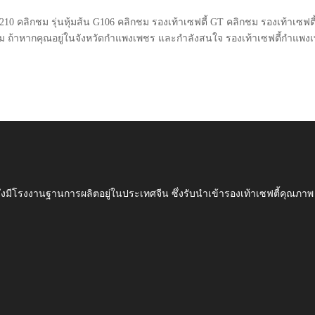
 G210 คลิกชม รุ่นหุ้มส้น G106 คลิกชม รองเท้าเซฟตี้ GT คลิกชม รองเท้าเซฟตี
บผม ถ้าหากคุณอยู่ในจังหวัดกำแพงเพชร และกำลังสนใจ รองเท้าเซฟตี้กำแพง
ึ่งมีโรงงานฐานการผลิตอยู่ในประเทศจีน ซึ่งรับนำเข้ารองเท้าเซฟตี้ค