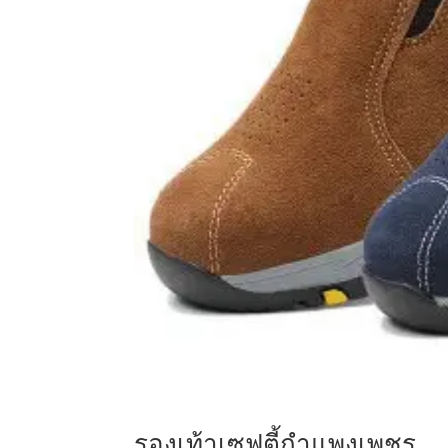
รองเท้าเซฟตี้กำแพงเพชร