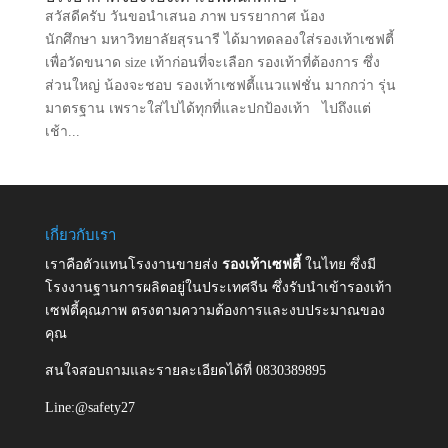
สวัสดีครับ วันขอนำเสนอ ภาพ บรรยากาศ น้อง
นักศึกษา มหาวิทยาลัยสุรนารี ได้มาทดลองใส่รองเท้าเซฟตี้
เพื่อวัดขนาด size เท้าก่อนที่จะเลือก รองเท้าที่ต้องการ ซึ่ง
ส่วนใหญ่ น้องจะชอบ รองเท้าเซฟตี้แนวแฟชั่น มากกว่า รุ่น
มาตรฐาน เพราะใส่ไปได้ทุกที่และปกป้องเท้า ไปถึงแต่
เช้า...
เกี่ยวกับเรา
เราคือตัวแทนโรงงานขายส่ง
รองเท้าเซฟตี้
ในไทย ซึ่งมี
โรงงานฐานการผลิตอยู่ในประเทศจีน ซึ่งรับนำเข้ารองเท้า
เซฟตี้คุณภาพ ตรงตามความต้องการและงบประมาณของ
คุณ
สนใจสอบถามและรายละเอียดได้ที่ 0830389895
Line:@safety27