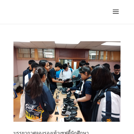
บรรยากาศจองรองเท้าเซฟตี้นักศึกษา