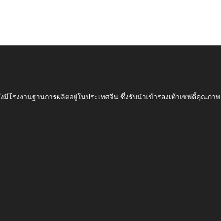
ึ่งมีโรงงานฐานการผลิตอยู่ในประเทศจีน ซึ่งรับนำเข้ารองเท้าเซฟตี้ค