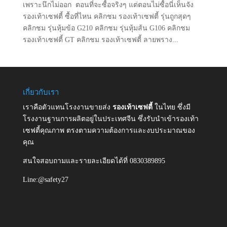
เพราะนึกไม่ออก ตอนที่จะซื้อจริงๆ แต่ตอนไม่ซื้อนี่เห็นจัง
รองเท้าเซฟตี้ ซื้อที่ไหน คลิกชม รองเท้าเซฟตี้ รุ่นถูกสุดๆ
คลิกชม รุ่นหุ้มข้อ G210 คลิกชม รุ่นหุ้มส้น G106 คลิกชม
รองเท้าเซฟตี้ GT คลิกชม รองเท้าเซฟตี้ ลายพราง...
เกี่ยวกับเรา
เราคือตัวแทนโรงงานขายส่ง
รองเท้าเซฟตี้
ในไทย ซึ่งมี
โรงงานฐานการผลิตอยู่ในประเทศจีน ซึ่งรับนำเข้ารองเท้า
เซฟตี้คุณภาพ ตรงตามความต้องการและงบประมาณของ
คุณ
สนใจสอบถามและรายละเอียดได้ที่ 0830389895
Line:@safety27