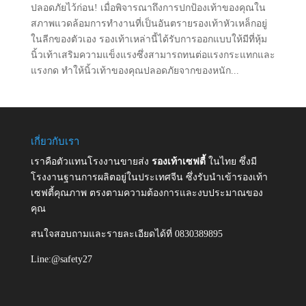
ปลอดภัยไว้ก่อน! เมื่อพิจารณาถึงการปกป้องเท้าของคุณใน
สภาพแวดล้อมการทํางานที่เป็นอันตรายรองเท้าหัวเหล็กอยู่
ในลีกของตัวเอง รองเท้าเหล่านี้ได้รับการออกแบบให้มีที่หุ้ม
นิ้วเท้าเสริมความแข็งแรงซึ่งสามารถทนต่อแรงกระแทกและ
แรงกด ทําให้นิ้วเท้าของคุณปลอดภัยจากของหนัก...
เกี่ยวกับเรา
เราคือตัวแทนโรงงานขายส่ง
รองเท้าเซฟตี้
ในไทย ซึ่งมี
โรงงานฐานการผลิตอยู่ในประเทศจีน ซึ่งรับนำเข้ารองเท้า
เซฟตี้คุณภาพ ตรงตามความต้องการและงบประมาณของ
คุณ
สนใจสอบถามและรายละเอียดได้ที่ 0830389895
Line:@safety27