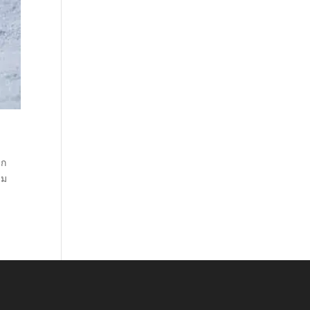
็ก
าม