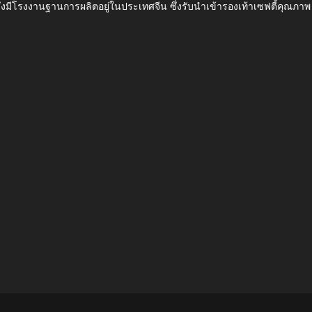
ึ่งมีโรงงานฐานการผลิตอยู่ในประเทศจีน ซึ่งรับนำเข้ารองเท้าเซฟตี้ค