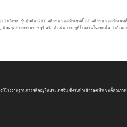
 G210 คลิกชม รุ่นหุ้มส้น G106 คลิกชม รองเท้าเซฟตี้ GT คลิกชม รองเท้าเซฟตี
ยู่ นิคมอุตสาหกรรมราชบุรี หรือ ดำเนินการอยู่ที่โรงงานในเขตนั้น กำลังมอ
ึ่งมีโรงงานฐานการผลิตอยู่ในประเทศจีน ซึ่งรับนำเข้ารองเท้าเซฟตี้ค