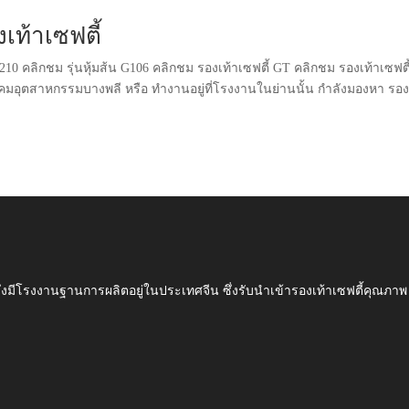
ท้าเซฟตี้
 G210 คลิกชม รุ่นหุ้มส้น G106 คลิกชม รองเท้าเซฟตี้ GT คลิกชม รองเท้าเซฟตี
 นิคมอุตสาหกรรมบางพลี หรือ ทำงานอยู่ที่โรงงานในย่านนั้น กำลังมองหา รอง
ึ่งมีโรงงานฐานการผลิตอยู่ในประเทศจีน ซึ่งรับนำเข้ารองเท้าเซฟตี้ค