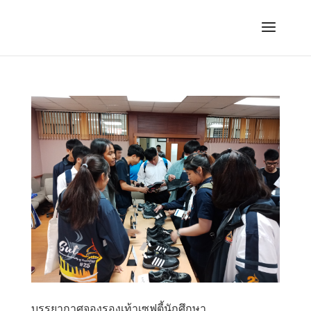
บรรยากาศจองรองเท้าเซฟตี้นักศึกษา