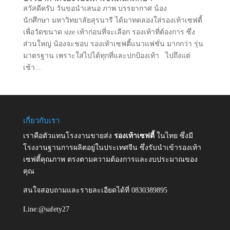
สวัสดีครับ วันขอนำเสนอ ภาพ บรรยากาศ น้อง
นักศึกษา มหาวิทยาลัยสุรนารี ได้มาทดลองใส่รองเท้าเซฟตี้
เพื่อวัดขนาด size เท้าก่อนที่จะเลือก รองเท้าที่ต้องการ ซึ่ง
ส่วนใหญ่ น้องจะชอบ รองเท้าเซฟตี้แนวแฟชั่น มากกว่า รุ่น
มาตรฐาน เพราะใส่ไปได้ทุกที่และปกป้องเท้า ไปถึงแต่
เช้า...
เกี่ยวกับเรา
เราคือตัวแทนโรงงานขายส่ง
รองเท้าเซฟตี้
ในไทย ซึ่งมี
โรงงานฐานการผลิตอยู่ในประเทศจีน ซึ่งรับนำเข้ารองเท้า
เซฟตี้คุณภาพ ตรงตามความต้องการและงบประมาณของ
คุณ
สนใจสอบถามและรายละเอียดได้ที่ 0830389895
Line:@safety27