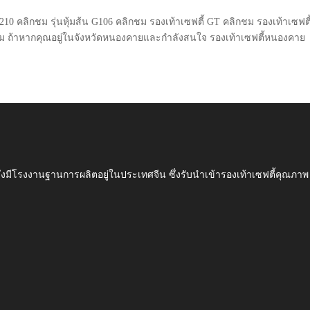
 G210 คลิกชม รุ่นหุ้มส้น G106 คลิกชม รองเท้าเซฟตี้ GT คลิกชม รองเท้าเซฟตี
บผม ถ้าหากคุณอยู่ในจังหวัดหนองคายและกำลังสนใจ รองเท้าเซฟตี้หนองคาย 
ึ่งมีโรงงานฐานการผลิตอยู่ในประเทศจีน ซึ่งรับนำเข้ารองเท้าเซฟตี้ค