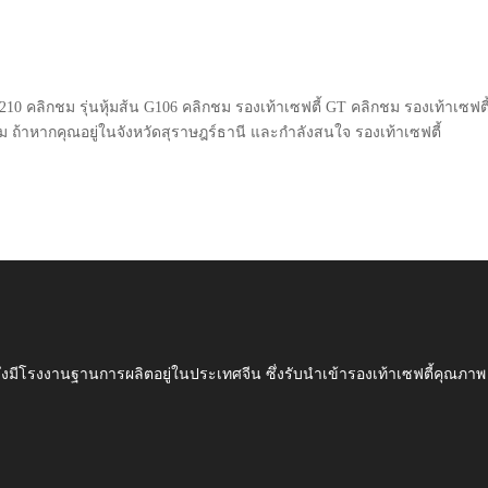
 G210 คลิกชม รุ่นหุ้มส้น G106 คลิกชม รองเท้าเซฟตี้ GT คลิกชม รองเท้าเซฟตี
ผม ถ้าหากคุณอยู่ในจังหวัดสุราษฎร์ธานี และกำลังสนใจ รองเท้าเซฟตี้
ึ่งมีโรงงานฐานการผลิตอยู่ในประเทศจีน ซึ่งรับนำเข้ารองเท้าเซฟตี้ค