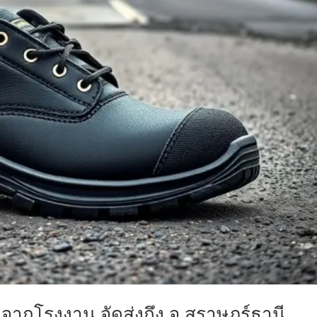
จากโรงงาน จัดส่งถึง จ.สุราษฎร์ธานี