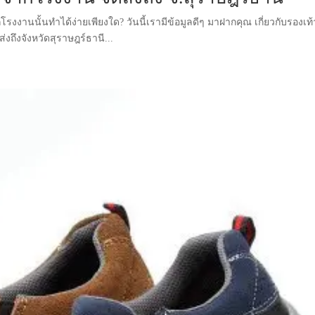
งงานนั้นทำได้ง่ายเพียงใด? วันนี้เรามีข้อมูลดีๆ มาฝากคุณ เกี่ยวกับรองเท้
งถึงจังหวัดสุราษฎร์ธานี...