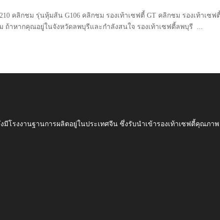
 G210 คลิกชม รุ่นหุ้มส้น G106 คลิกชม รองเท้าเซฟตี้ GT คลิกชม รองเท้าเซฟตี
ม ถ้าหากคุณอยู่ในจังหวัดลพบุรีและกำลังสนใจ รองเท้าเซฟตี้ลพบุรี ...
ึ่งมีโรงงานฐานการผลิตอยู่ในประเทศจีน ซึ่งรับนำเข้ารองเท้าเซฟตี้ค