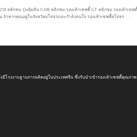
 G210 คลิกชม รุ่นหุ้มส้น G106 คลิกชม รองเท้าเซฟตี้ GT คลิกชม รองเท้าเซฟตี
บผม ถ้าหากคุณอยู่ในจังหวัดยโสธรและกำลังสนใจ รองเท้าเซฟตี้ยโสธร ...
ึ่งมีโรงงานฐานการผลิตอยู่ในประเทศจีน ซึ่งรับนำเข้ารองเท้าเซฟตี้ค