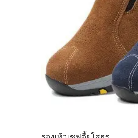
รองเท้าเซฟตี้ยโสธร