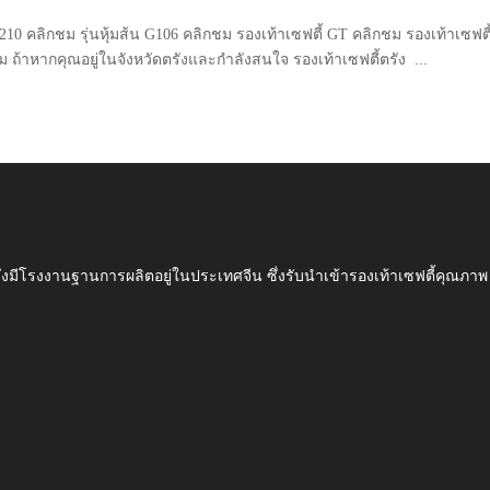
 G210 คลิกชม รุ่นหุ้มส้น G106 คลิกชม รองเท้าเซฟตี้ GT คลิกชม รองเท้าเซฟตี
ม ถ้าหากคุณอยู่ในจังหวัดตรังและกำลังสนใจ รองเท้าเซฟตี้ตรัง ...
ึ่งมีโรงงานฐานการผลิตอยู่ในประเทศจีน ซึ่งรับนำเข้ารองเท้าเซฟตี้ค