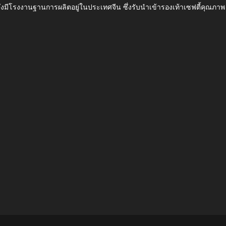
ึ่งมีโรงงานฐานการผลิตอยู่ในประเทศจีน ซึ่งรับนำเข้ารองเท้าเซฟตี้ค