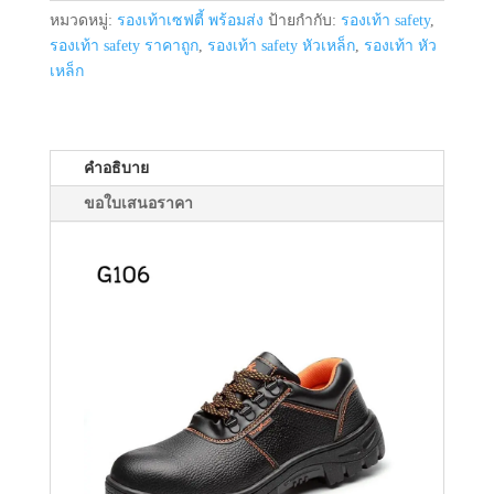
เหล็ก
หมวดหมู่:
รองเท้าเซฟตี้ พร้อมส่ง
ป้ายกำกับ:
รองเท้า safety
,
รุ่น
รองเท้า safety ราคาถูก
,
รองเท้า safety หัวเหล็ก
,
รองเท้า หัว
G
เหล็ก
106
ชิ้น
คำอธิบาย
ขอใบเสนอราคา