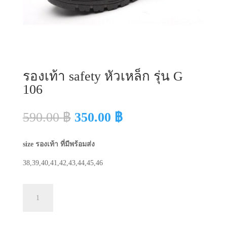
รองเท้า safety หัวเหล็ก รุ่น G
106
Original
Current
590.00
฿
350.00
฿
price
price
was:
is:
size รองเท้า ที่มีพร้อมส่ง
590.00 ฿.
350.00 ฿.
38,39,40,41,42,43,44,45,46
จำนวน
หยิบใส่ตะกร้า
รองเท้า
safety
หัว