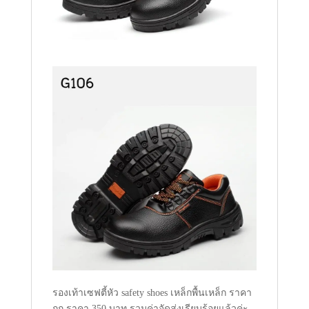
รองเท้าเซฟตี้หัว safety shoes เหล็กพื้นเหล็ก ราคา
ถูก ราคา 350 บาท รวมค่าจัดส่งเรียบร้อยแล้วค่ะ