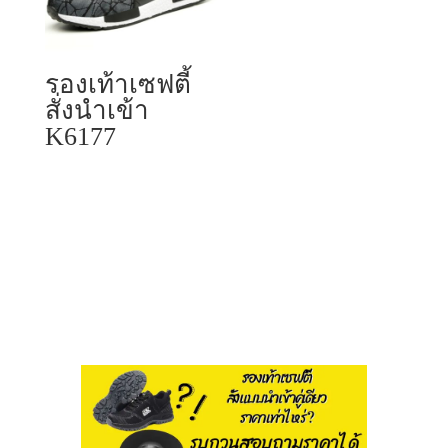
รองเท้าเซฟตี้
สั่งนำเข้า
K6177